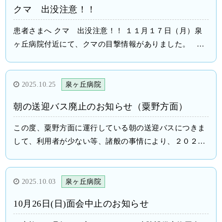
会 泉ヶ丘病院 院長
クマ 出没注意！！
患者さまへ クマ 出没注意！！ １１月１７日（月）泉
ヶ丘病院付近にて、クマの目撃情報がありました。 福
井クマ情報（Fukui Bear Information） クマに遭遇した
ら、刺激しないように、あわてず静かに立ち去りましょ
う。 身の危険を感じたら、警察（１１０番）に連絡
2025.10.25
泉ヶ丘病院
を…！
朝の送迎バス廃止のお知らせ（粟野方面）
泉ヶ丘病院 病院長
この度、粟野方面に運行している朝の送迎バスにつきま
して、利用者が少ない等、諸般の事情により、２０２５
年１０月３１日をもって廃止させて頂くことになりまし
た。 何卒、ご理解賜りますようお願い申し上げます。
患者様におかれましては、送迎希望がございましたらで
2025.10.03
泉ヶ丘病院
きる範囲でご対応させていただきますので、ご利用の１
10月26日(日)面会中止のお知らせ
週間前までにお申し付けくださいますようお願い申し上
げます。 PDFファイル 粟野方面送迎バス廃止のお知ら