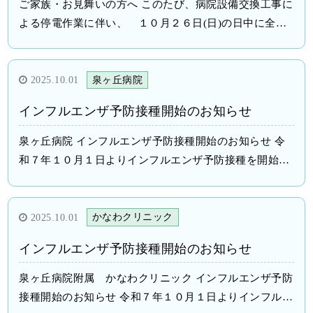
ご家族・お見舞いの方へ このたび、病院設備交換工事に
せ
よる停電作業に伴い、 １０月２６日(日)の日中に全館
停電を実施いたします。 つきましては、停電から復旧に
伴う電子機器の動作確認等により、通常業務の状態に復
旧するまでには時間が掛かる為、ご家族様には大変ご迷
2025.10.01
泉ヶ丘病院
惑をお掛けしますが、１０月２６日終日面会を中止とさ
インフルエンザ予防接種開始のお知らせ
せて頂きますので、ご協力の程よろしくお願い申し上げ
ます。 医療法人保仁会 泉ヶ丘病院 院長
泉ヶ丘病院 インフルエンザ予防接種開始のお知らせ 令
和７年１０月１日よりインフルエンザ予防接種を開始い
たします。 PDFファイル インフルエンザ予防接種案内
2025.10.01
かなわクリニック
インフルエンザ予防接種開始のお知らせ
泉ヶ丘病院附属 かなわクリニック インフルエンザ予防
接種開始のお知らせ 令和７年１０月１日よりインフルエ