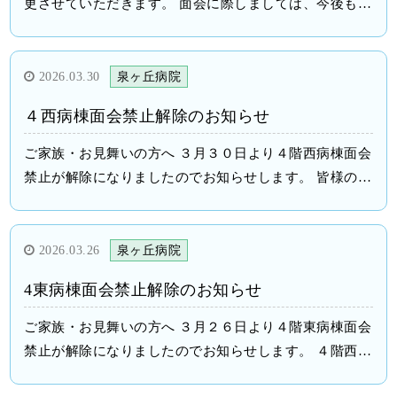
更させていただきます。 面会に際しましては、今後も当
分の間は来院時のマスク着用とアルコールによる手指消
毒のご協力をお願いいたします。 【面会時間】 平
日・土曜・日曜・祝日 １３：００～１７：００ ●３
2026.03.30
泉ヶ丘病院
０分以内 ※事前連絡は不要です 【面会人数】 ３
４西病棟面会禁止解除のお知らせ
人まで ※それ以上の場合は分散面会 【留意事項】 ・
１週間以内に発熱や感冒症状のない方、当日体調不良の
ご家族・お見舞いの方へ ３月３０日より４階西病棟面会
ない方 ・面会簿の記入 ・入室前に必ずスタッフにお声
禁止が解除になりましたのでお知らせします。 皆様のご
がけください ご不明な点がありましたら遠慮なくご連
協力ありがとうございました。 令和８年３月３０日 医
絡ください。 令８年
療法人 保仁会 泉ヶ丘病院 院長
６月１２日 医療法人保仁会 泉ヶ丘病
2026.03.26
泉ヶ丘病院
院 院長
4東病棟面会禁止解除のお知らせ
ご家族・お見舞いの方へ ３月２６日より４階東病棟面会
禁止が解除になりましたのでお知らせします。 ４階西病
棟は引き続き面会禁止となります。 ご理解、ご協力の程