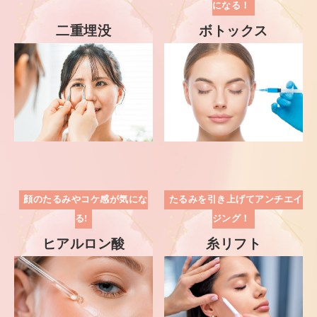
になる！
二重埋没
ボトックス
顔のたるみやコケ感が気にな
たるみを引き上げてアンチエイ
る!
ジング！
ヒアルロン酸
糸リフト