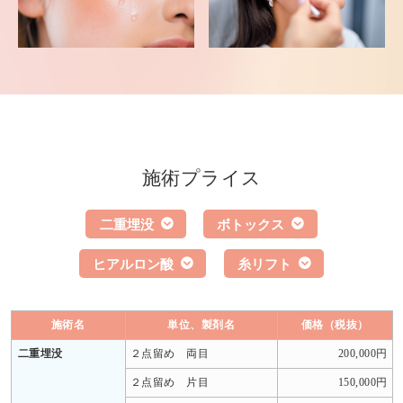
施術プライス
二重埋没
ボトックス
ヒアルロン酸
糸リフト
施術名
単位、製剤名
価格（税抜）
二重埋没
２点留め 両目
200,000円
２点留め 片目
150,000円